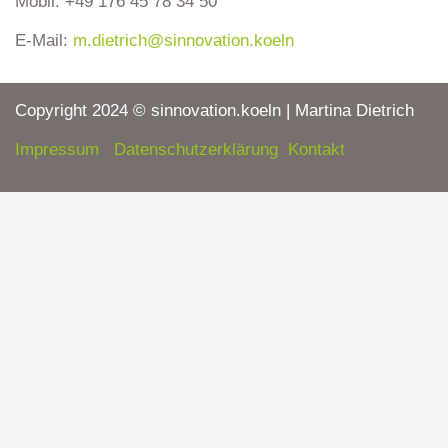
Mobil: +49 176 45 78 34 50
d
i
E-Mail:
m.dietrich@sinnovation.koeln
n
Copyright 2024 © sinnovation.koeln | Martina Dietrich
Impressum
Datenschutzerklärung
Kontakt