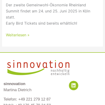
Der zweite Gemeinwohl-Ökonomie Rheinland
Summit findet am 24. und 25. Juni 2025 in Köln
statt.
Early Bird Tickets sind bereits erhältlich!
Weiterlesen »
L
sinnovation
i
Martina Dietrich
n
k
Telefon: +49 221 279 12 87
e